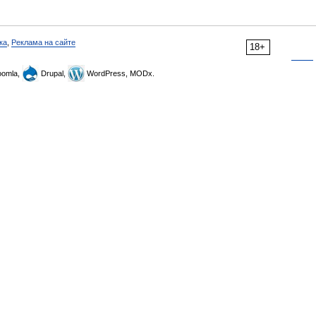
ка
,
Реклама на сайте
18+
omla,
Drupal,
WordPress, MODx.