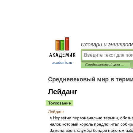
Словари и энциклоп
academic.ru
Средневековый мир в терминах, именах и названиях
Средневековый мир в терми
Лейданг
Толкование
Лейданг
в
Норвегии
первоначально
термин
,
обозн
налог
,
который
король
предпочитал
собир
Замена
воен
.
службы
бондов
налогом
изб