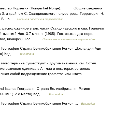
вство Норвегия (Kongeriket Norge). I. Общие сведения
. и крайнем С. Скандинавского полуострова. Территория Н.
С. В. на …
Большая советская энциклопедия
, расположенное в зап. части Скандинавского п ова. Граничит
ыс. км2 Нас. 3,7 млн. ч. (1965). Гос. языков два норв.
смол, нюнорск). Гос.… …
Советская историческая энциклопедия
s География Страна Великобритания Регион Шотландия Адм.
то) Код I …
Википедия
этого термина существуют и другие значения, см. Сотня.
нистративная единица в Англии и некоторых регионах
явшая собой подразделение графства или штата.… …
nd Islands География Страна Великобритания Регион
66 км² (12 е место) Код I …
Википедия
ds География Страна Великобритания Регион …
Википедия