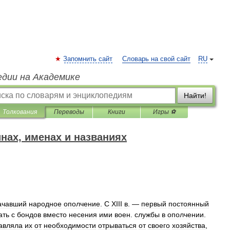
Запомнить сайт
Словарь на свой сайт
RU
едии на Академике
Найти!
Толкования
Переводы
Книги
Игры ⚽
нах, именах и названиях
ачавший
народное
ополчение
.
С
XIII
в
. —
первый
постоянный
ать
с
бондов
вместо
несения
ими
воен
.
службы
в
ополчении
.
авляла
их
от
необходимости
отрываться
от
своего
хозяйства
,