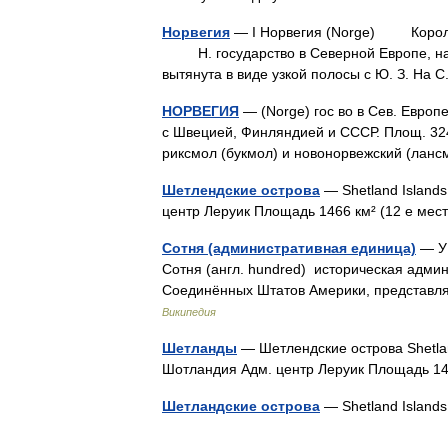
Норвегия
— I Норвегия (Norge) Короле
Н. государство в Северной Европе, на З
вытянута в виде узкой полосы с Ю. З. На 
НОРВЕГИЯ
— (Norge) гос во в Сев. Европе
с Швецией, Финляндией и СССР. Площ. 324 т
риксмол (букмол) и новонорвежский (лан
Шетлендские острова
— Shetland Island
центр Леруик Площадь 1466 км² (12 е мес
Сотня (административная единица)
— У 
Сотня (англ. hundred) историческая адми
Соединённых Штатов Америки, представл
Википедия
Шетланды
— Шетлендские острова Shetla
Шотландия Адм. центр Леруик Площадь 14
Шетландские острова
— Shetland Islan