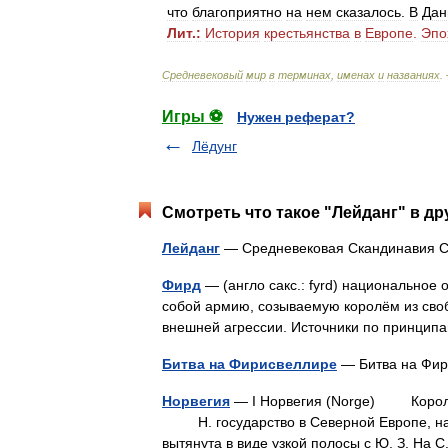
что
благоприятно
на
нем
сказалось
.
В
Дан
Лит
.
:
История
крестьянства
в
Европе
.
Эпо
Средневековый
мир
в
терминах
,
именах
и
названиях
.
Игры ⚽
Нужен реферат?
Лёдунг
Смотреть что такое "Лейданг" в др
Лейданг
— Средневековая Скандинави
Фирд
— (англо сакс.: fyrd) национальное
собой армию, созываемую королём из сво
внешней агрессии. Источники по принц
Битва на Фирисвеллире
— Битва на Фи
Норвегия
— I Норвегия (Norge) Короле
Н. государство в Северной Европе, на З
вытянута в виде узкой полосы с Ю. З. На 