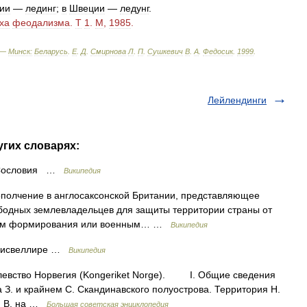
ии
—
лединг
;
в
Швеции
—
ледунг
.
ха
феодализма
.
Т
1
.
М
,
1985
.
 —
Минск:
Беларусь
.
Е
.
Д
.
Смирнова
Л
.
П
.
Сушкевич
В
.
А
.
Федосик
.
1999
.
Лейлендинги
угих словарях:
я Сословия …
Википедия
 ополчение в англосаксонской Британии, представляющее
бодных землевладельцев для защиты территории страны от
ипам формирования или военным… …
Википедия
рисвеллире …
Википедия
вство Норвегия (Kongeriket Norge). I. Общие сведения
. и крайнем С. Скандинавского полуострова. Территория Н.
С. В. на …
Большая советская энциклопедия